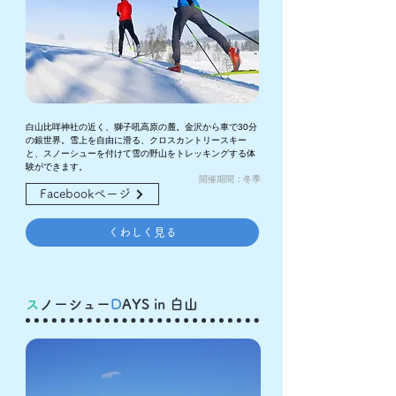
白山比咩神社の近く、獅子吼高原の麓。金沢から車で30分
の銀世界。雪上を自由に滑る、クロスカントリースキー
と、スノーシューを付けて雪の野山をトレッキングする体
験ができます。
​開催期間：冬季
Facebookページ
くわしく見る
​ス
ノーシュー
D
AYS in 白山