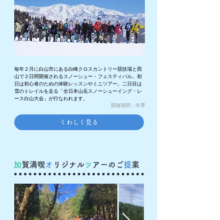
毎年２月に白山市にある白峰クロスカントリー競技場と西
山で２日間開催されるスノーシュー・フェスティバル。初
日は初心者のための体験レッスンやミニツアー。二日目は
雪のトレイルを走る「全日本山岳スノーシューイング・レ
ース白山大会」が行なわれます。
​開催期間：冬季
くわしく見る
加
賀満喫
オ
リジナル
ツ
アーのご
提
案