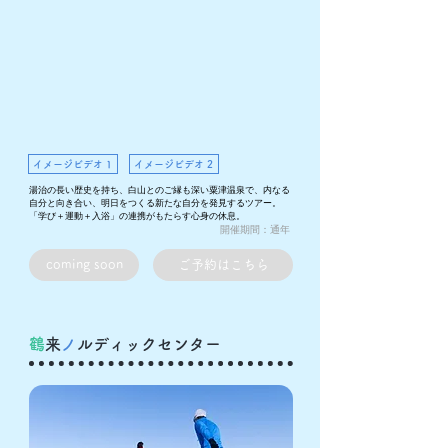
イメージビデオ 1
イメージビデオ 2
湯治の長い歴史を持ち、白山とのご縁も深い粟津温泉で、内なる
自分と向き合い、明日をつくる新たな自分を発見するツアー。
「学び＋運動＋入浴」の連携がもたらす心身の休息。
​開催期間：通年
coming soon
ご予約はこちら
​鶴
来
ノ
ルディックセンター