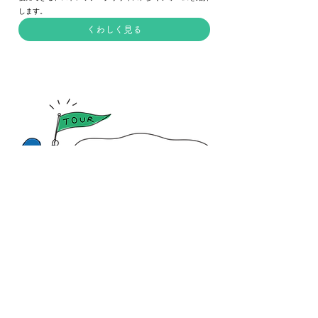
します。
くわしく見る
山
代
温
泉
散
策コース